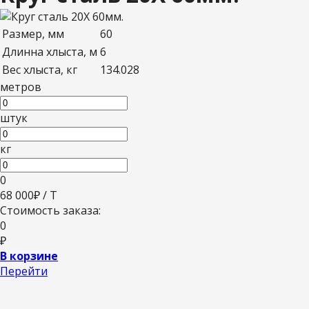
Размер, мм
60
Длинна хлыста, м
6
Вес хлыста, кг
134.028
метров
штук
кг
0
68 000
₽ / Т
Стоимость заказа:
0
₽
В корзине
Перейти