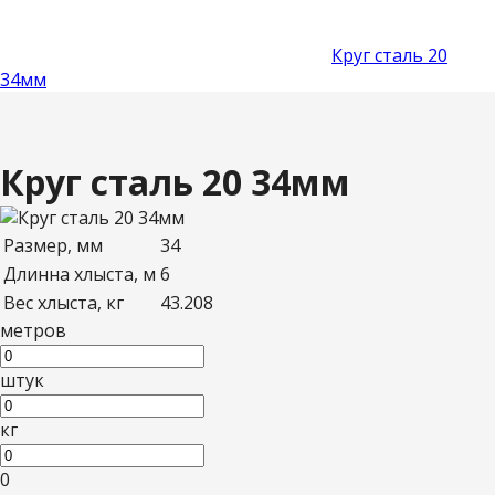
Круг сталь 20
34мм
Круг сталь 20 34мм
Размер, мм
34
Длинна хлыста, м
6
Вес хлыста, кг
43.208
метров
штук
кг
0